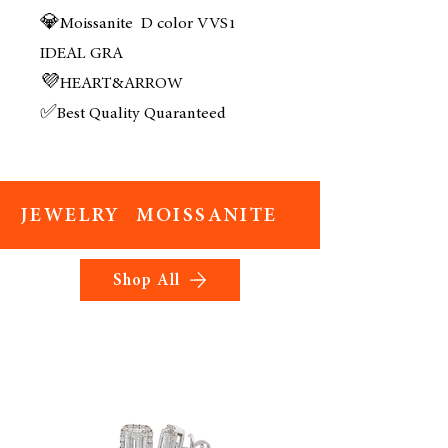
💎Moissanite  D color VVS1 
IDEAL GRA 
💜HEART&ARROW 
✅Best Quality Quaranteed 
JEWELRY MOISSANITE
Shop All