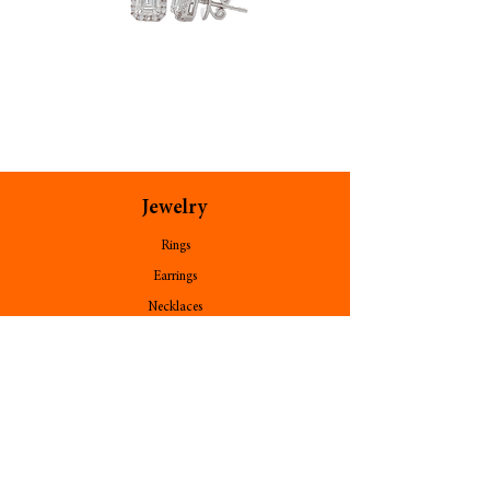
Elyrion
Bloomelle
Jewelry
Rings
Earrings
Necklaces
Bracelets
Bangles
Pendants
Stone