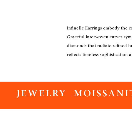
Infinelle Earrings embody the e
Graceful interwoven curves symb
diamonds that radiate refined bri
reflects timeless sophistication a
JEWELRY MOISSANI