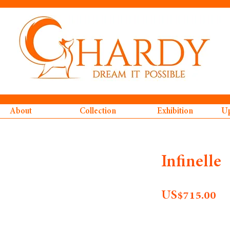
About
Collection
Exhibition
Up
Infinelle
รา
US$715.00
จำนวน
*