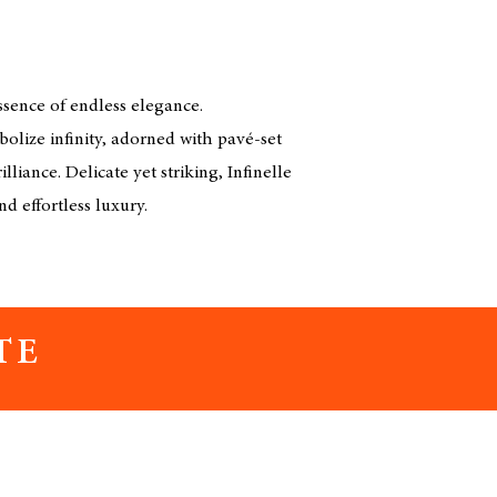
ssence of endless elegance.
olize infinity, adorned with pavé-set 
lliance. Delicate yet striking, Infinelle 
nd effortless luxury.
TE